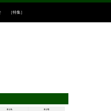
せ
［特集］