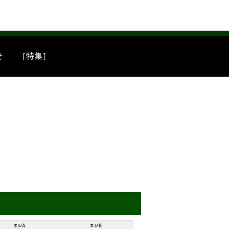
せ
［特集］